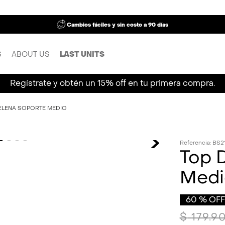
Cambios fáciles y sin costo a 90 días
S
ABOUT US
LAST UNITS
Regístrate y obtén un 15% off en tu primera compra.
ELENA SOPORTE MEDIO
Referencia
:
BS2
Top 
Medi
60 %
OFF
$
179
.
9