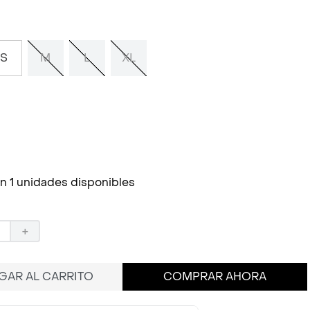
S
M
L
XL
n 1 unidades disponibles
＋
GAR AL CARRITO
COMPRAR AHORA