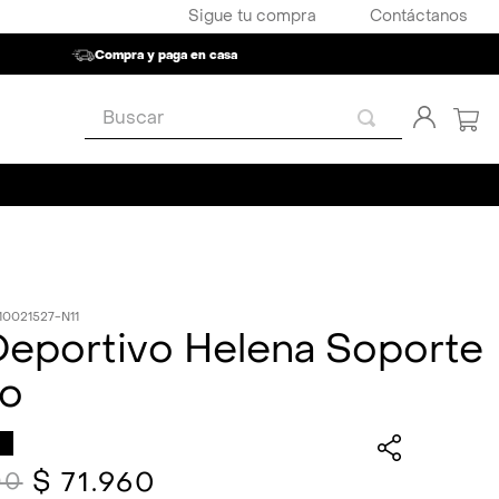
Sigue tu compra
Contáctanos
Compra y paga en casa
Buscar
10021527-N11
Deportivo Helena Soporte
o
$
71
.
960
00