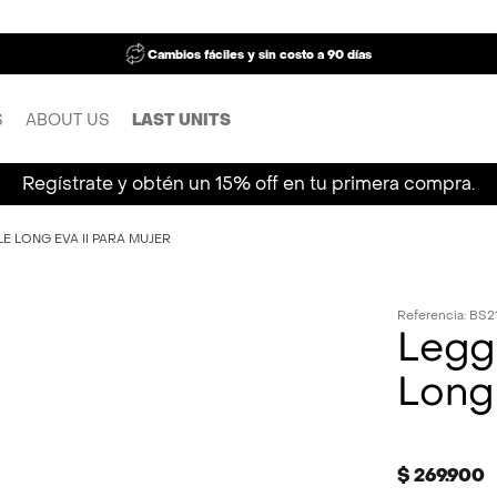
Cambios fáciles y sin costo a 90 días
S
ABOUT US
LAST UNITS
Regístrate y obtén un 15% off en tu primera compra.
E LONG EVA II PARA MUJER
Referencia
:
BS2
Leggi
Long 
$
269
.
900