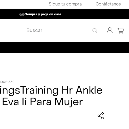
Sigue tu compra
Contáctanos
Compra y paga en casa
Buscar
10021582
ngsTraining Hr Ankle
Eva Ii Para Mujer