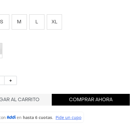
S
M
L
XL
＋
GAR AL CARRITO
COMPRAR AHORA