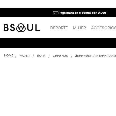
Paga hasta en 6 cuotas con ADDI
DEPORTE
MUJER
ACCESORIO
MUJER
ROPA
LEGGINGS
LEGGINGSTRAINING HR ANKL