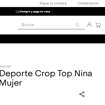
Sigue tu compra
Contáctanos
Compra y paga en casa
Buscar
9002129
 Deporte Crop Top Nina
 Mujer