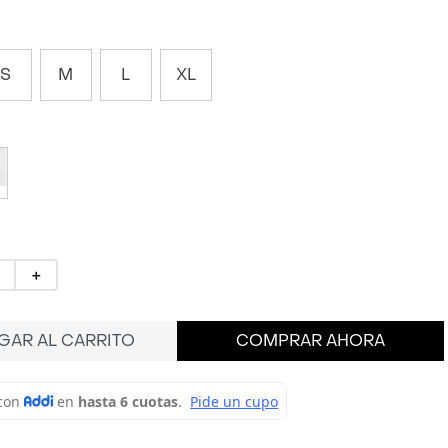
S
M
L
XL
＋
GAR AL CARRITO
COMPRAR AHORA