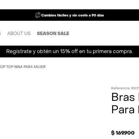
Cambios fáciles y sin costo a 90 días
S
ABOUT US
SEASON SALE
Regístrate y obtén un 15% off en tu primera compra.
OP TOP NINA PARA MUJER
Referencia
:
BS2
Bras
Para
$
169
.
900