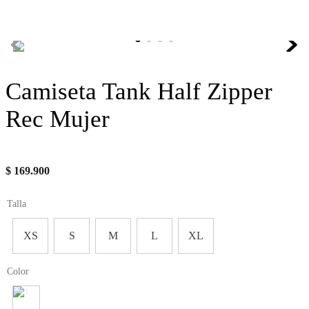
Camiseta Tank Half Zipper
Rec Mujer
$
169
.
900
Talla
XS
S
M
L
XL
Color