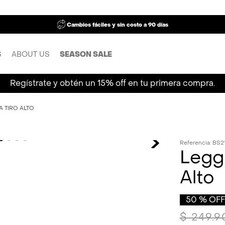
Cambios fáciles y sin costo a 90 días
S
ABOUT US
SEASON SALE
Regístrate y obtén un 15% off en tu primera compra.
A TIRO ALTO
Referencia
:
BS2
Leggi
Alto
50 %
OFF
$
249
.
9