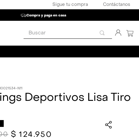
Sigue tu compra
Contáctanos
Compra y paga en casa
Buscar
10021534-N11
ngs Deportivos Lisa Tiro
$
124
.
950
00