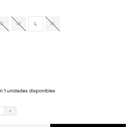
S
M
L
XL
n 1 unidades disponibles
＋