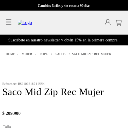
Cambios fáciles y sin costo a 90 días
Suscríbete en nuestro newsletter y obtén 15% en la primera compra .
MUJER
ROPA
SACOS
SACO MID ZIP REC MUJER
Referencia
:
BS210021874-EEK
Saco Mid Zip Rec Mujer
$
209
.
900
Talla