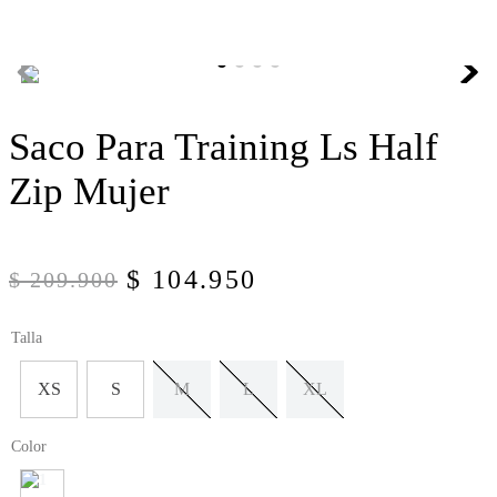
Saco Para Training Ls Half
Zip Mujer
$
104
.
950
$
209
.
900
Talla
XS
S
M
L
XL
Color