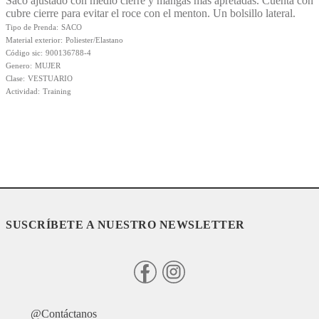
Saco ajustado con medio cierre y mangas mas apretadas. Cuenta con
cubre cierre para evitar el roce con el menton. Un bolsillo lateral.
Tipo de Prenda
SACO
Material exterior
Poliester/Elastano
Código sic
900136788-4
Genero
MUJER
Clase
VESTUARIO
Actividad
Training
SUSCRÍBETE A NUESTRO NEWSLETTER
@Contáctanos